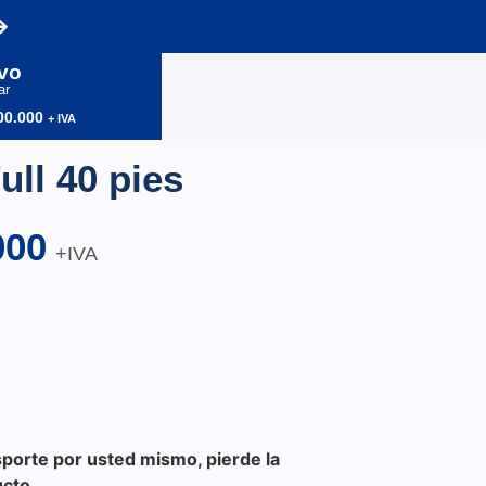
vo
ar
00.000
+ IVA
ull 40 pies
000
+IVA
nsporte por usted mismo, pierde la
ucto.