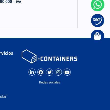
90.000
+ IVA
rvicios
Redes sociales
ular