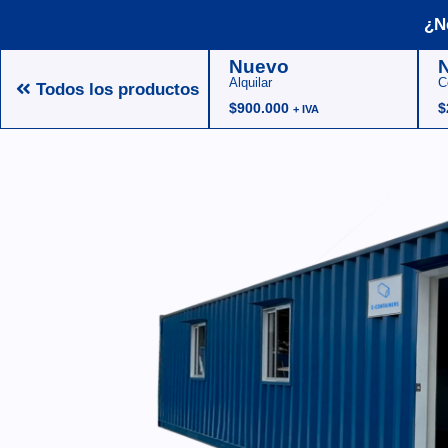
¿N
Nuevo
Alquilar
C
Todos los productos
$
900.000
$
+ IVA