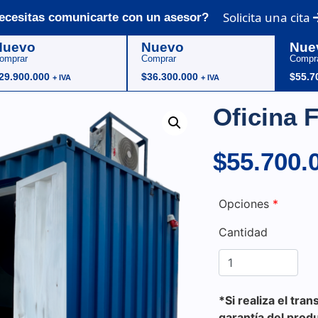
Solicita una cita
ecesitas comunicarte con un asesor?
Nuevo
Nuevo
Nue
omprar
Comprar
Compr
29.900.000
$
36.300.000
$
55.7
+ IVA
+ IVA
Oficina F
$
55.700.
Opciones
*
Cantidad
*Si realiza el tra
garantía del prod