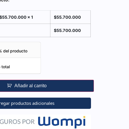
$
55.700.000
x 1
$
55.700.000
$
55.700.000
% del producto
 total
Añadir al carrito
egar productos adicionales